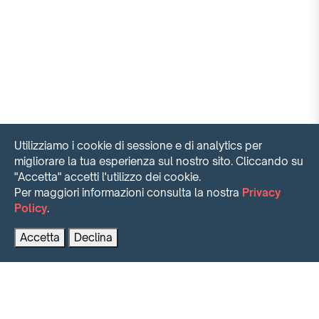
Utilizziamo i cookie di sessione e di analytics per
migliorare la tua esperienza sul nostro sito. Cliccando su
"Accetta" accetti l'utilizzo dei cookie.
Per maggiori informazioni consulta la nostra
Privacy
Policy
.
Contattaci per maggiori informazioni
PRENOTA AL MIGLIOR PREZZO
Accetta
Declina