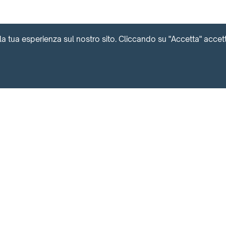
la tua esperienza sul nostro sito. Cliccando su "Accetta" accetti 
Contattaci per maggiori informazioni
EASYLIFE SRL
MENU RAPIDO
P.IVA IT09640480969
Easylife - Ospiti
Easylife - Proprie
SOCIAL
Easylife - Suites
Prenota
Appartamento
Prenota Suites
Location
Chi Siamo