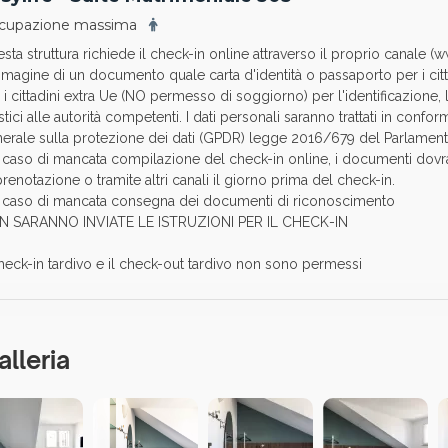
cupazione massima
sta struttura richiede il check-in online attraverso il proprio canale (w
mmagine di un documento quale carta d'identità o passaporto per i ci
 i cittadini extra Ue (NO permesso di soggiorno) per l'identificazione, 
istici alle autorità competenti. I dati personali saranno trattati in con
erale sulla protezione dei dati (GPDR) legge 2016/679 del Parlamen
n caso di mancata compilazione del check-in online, i documenti dovran
prenotazione o tramite altri canali il giorno prima del check-in.
n caso di mancata consegna dei documenti di riconoscimento
N SARANNO INVIATE LE ISTRUZIONI PER IL CHECK-IN
check-in tardivo e il check-out tardivo non sono permessi
alleria