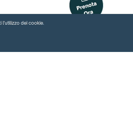
l'utilizzo dei cookie.
CONTATTI
Via Lecco 18 - 20124 Milano
tari
Via Pergolesi 26 - 20124 Milano
info@easylife.house
+39 02 8995 4495
+39 02 8995 4495