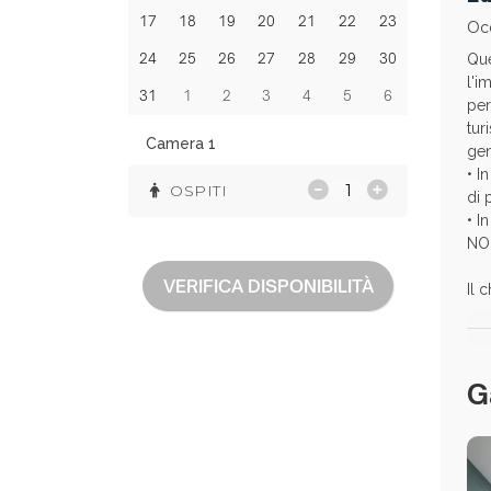
17
18
19
20
21
22
23
Oc
24
25
26
27
28
29
30
Que
l'i
31
1
2
3
4
5
6
per
tur
Camera 1
gen
• I
OSPITI
di 
• I
NO
VERIFICA DISPONIBILITÀ
Il 
G