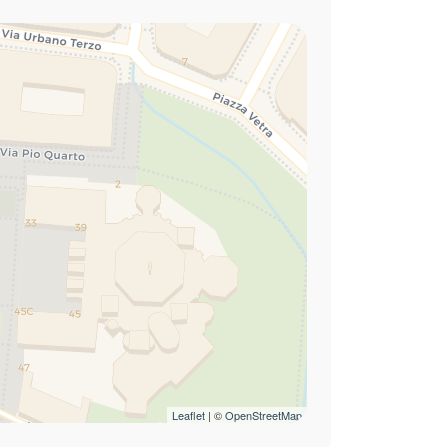
Leaflet
| ©
OpenStreetMap