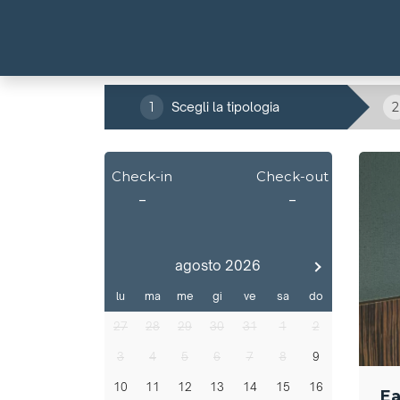
1
Scegli la tipologia
2
Check-in
Check-out
-
-
agosto 2026
lu
ma
me
gi
ve
sa
do
27
28
29
30
31
1
2
3
4
5
6
7
8
9
10
11
12
13
14
15
16
Ea