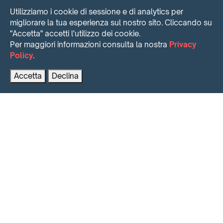
Utilizziamo i cookie di sessione e di analytics per
migliorare la tua esperienza sul nostro sito. Cliccando su
"Accetta" accetti l'utilizzo dei cookie.
Per maggiori informazioni consulta la nostra
Privacy
Policy
.
Contattaci per maggiori informazioni
PRENOTA AL MIGLIOR PREZZO
Accetta
Declina
INTENSE SHORT TIME RENTING
Il Massimo del risultato, velocemente