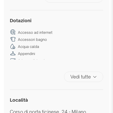
Dotazioni
Accesso ad internet
Accessori bagno
Acqua calda
Appendini
Aria condizionata
Aria condizionata autonoma
Aria condizionata in camera
Vedi tutte
Ascensore
Asciugamani
Bagno privato
Località
Biancheria da letto
Bidet
Corso di porta ticinese, 24 - Milano