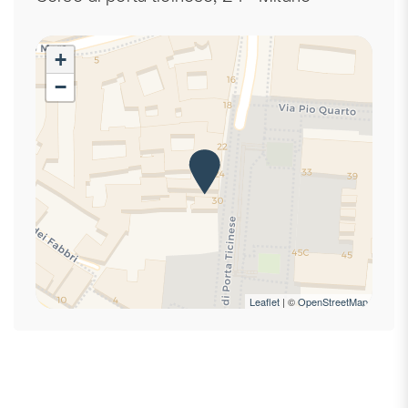
Camera da letto con chiusura
Centro
+
Cucina
−
Cuscini e coperte extra
Doccia
Estintore
Fornelli
Frigorifero
Ingresso privato
Internet ad alta velocità
Internet wireless
Kit di pronto soccorso
Leaflet
| ©
OpenStreetMap
Laptop friendly
Letti matrimoniali
Letto matrimoniale
Macchina caffè/te