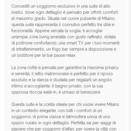
Concediti un soggiorno esclusivo in una suite di alto
livello, dove ogni dettaglio è pensato per offrirti comfort
al massimo grado. Situata nel cuore pulsante di Milano,
questa suite rappresenta il connubio perfetto tra stile e
funzionalità. Appena varcata la soglia, ti accoglie
un’ampia zona living arredata con gusto raffinato, dotata
di poltrone confortevoli, una smart TV per i tuoi momenti
di intrattenimento, un frigo bar sempre a disposizione e
un bollitore per le tue pause relax.
La zona notte è pensata per garantire la massima privacy
e serenità: il letto matrimoniale è perfetto per il riposo
assoluto e la stanza è studiata per regalarti un angolo
intimo e accogliente. Il bagno privato, con la sua
spaziosa doccia walk-in, è un’oasi di benessere
Questa suite è la scelta ideale per chi vuole vivere Milano
in un contesto elegante, con tutti i comfort di un
soggiorno di prima classe e l’atmosfera unica di uno
spazio curato in ogni dettaglio. Perfetta sia per viaggi di
piacere che per soggiorni d'affari, per vivere la città con