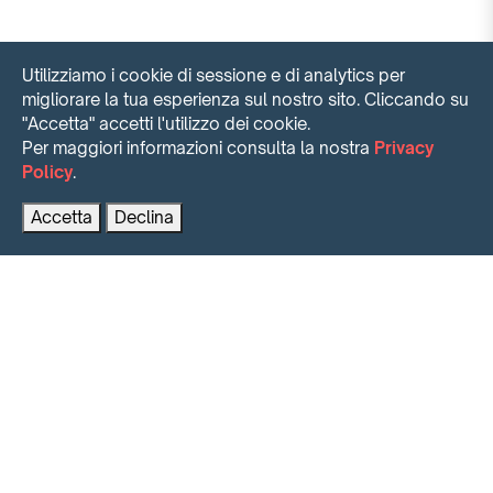
Utilizziamo i cookie di sessione e di analytics per
migliorare la tua esperienza sul nostro sito. Cliccando su
"Accetta" accetti l'utilizzo dei cookie.
Per maggiori informazioni consulta la nostra
Privacy
Policy
.
Contattaci per maggiori informazioni
PRENOTA AL MIGLIOR PREZZO
Accetta
Declina