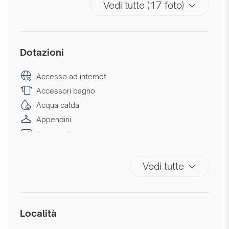
Vedi tutte (17 foto)
Dotazioni
Accesso ad internet
Accessori bagno
Acqua calda
Appendini
Aria condizionata
Aria condizionata autonoma
Asciugamani
Vedi tutte
Asse da stiro
Bagno privato
Biancheria da letto
Località
Centro