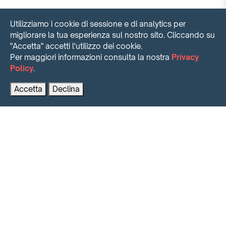
Utilizziamo i cookie di sessione e di analytics per
migliorare la tua esperienza sul nostro sito. Cliccando su
"Accetta" accetti l'utilizzo dei cookie.
Per maggiori informazioni consulta la nostra
Privacy
Policy
.
Contattaci per maggiori informazioni
PRENOTA AL MIGLIOR PREZZO
Accetta
Declina
INTENSE SHORT TIME RENTING