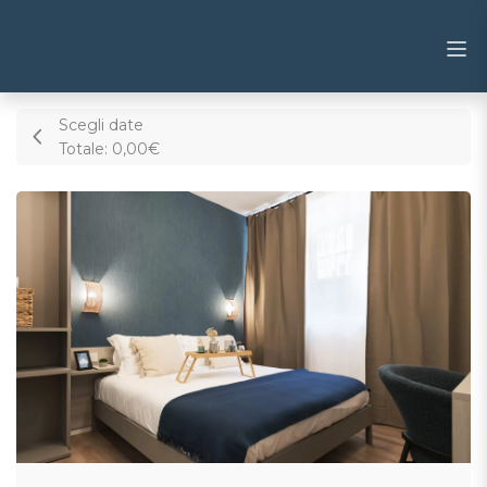
Scegli date
Totale:
0,00€