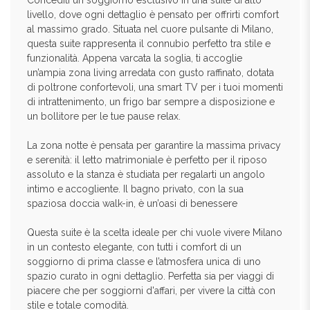
Concediti un soggiorno esclusivo in una suite di alto
livello, dove ogni dettaglio è pensato per offrirti comfort
al massimo grado. Situata nel cuore pulsante di Milano,
questa suite rappresenta il connubio perfetto tra stile e
funzionalità. Appena varcata la soglia, ti accoglie
un’ampia zona living arredata con gusto raffinato, dotata
di poltrone confortevoli, una smart TV per i tuoi momenti
di intrattenimento, un frigo bar sempre a disposizione e
un bollitore per le tue pause relax.
La zona notte è pensata per garantire la massima privacy
e serenità: il letto matrimoniale è perfetto per il riposo
assoluto e la stanza è studiata per regalarti un angolo
intimo e accogliente. Il bagno privato, con la sua
spaziosa doccia walk-in, è un’oasi di benessere
Questa suite è la scelta ideale per chi vuole vivere Milano
in un contesto elegante, con tutti i comfort di un
soggiorno di prima classe e l’atmosfera unica di uno
spazio curato in ogni dettaglio. Perfetta sia per viaggi di
piacere che per soggiorni d'affari, per vivere la città con
stile e totale comodità.