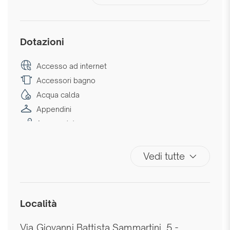
Dotazioni
Accesso ad internet
Accessori bagno
Acqua calda
Appendini
Area seduta
Aria condizionata
Aria condizionata autonoma
Vedi tutte
Asciugamani
Asse da stiro
Bagno privato
Località
Biancheria da letto
Camera da letto con chiusura
Via Giovanni Battista Sammartini, 5 -