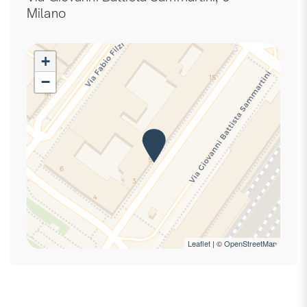
Centro
Milano
Cuscini e coperte extra
Doccia
+
Estintore
−
Ferro da stiro
Frigorifero
Ingresso privato
Internet ad alta velocità
Internet wireless
Kit di pronto soccorso
Laptop friendly
Letti matrimoniali
Letto matrimoniale
Leaflet
| ©
OpenStreetMap
Macchina caffè/te
Occorrente essenziale
Phon