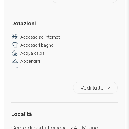
Dotazioni
Accesso ad internet
Accessori bagno
Acqua calda
Appendini
Aria condizionata
Aria condizionata autonoma
Aria condizionata in camera
Vedi tutte
Ascensore
Asciugamani
Bagno privato
Località
Biancheria da letto
Bidet
Corso di porta ticinese, 24 - Milano