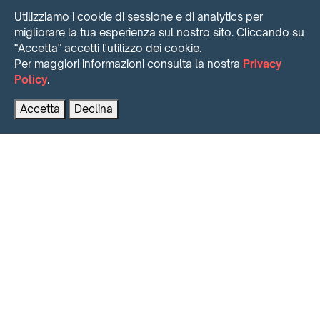
Utilizziamo i cookie di sessione e di analytics per
migliorare la tua esperienza sul nostro sito. Cliccando su
"Accetta" accetti l'utilizzo dei cookie.
Per maggiori informazioni consulta la nostra
Privacy
Policy
.
Contattaci per maggiori informazioni
PRENOTA AL MIGLIOR PREZZO
Accetta
Declina
INTENSE SHORT TIME RENTING
Il Massimo del risultato, velocemente