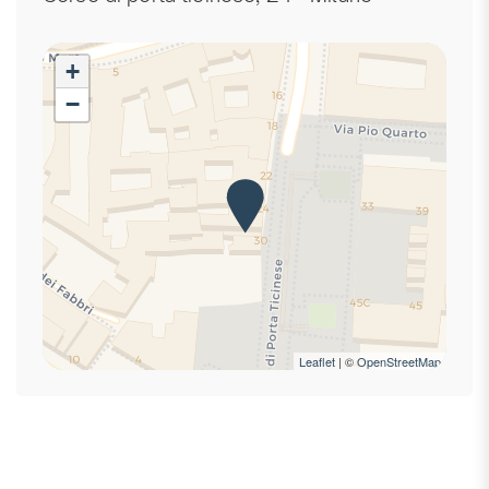
Camera da letto con chiusura
Centro
+
Cucina
−
Cuscini e coperte extra
Doccia
Estintore
Fornelli
Frigorifero
Ingresso privato
Internet ad alta velocità
Internet wireless
Kit di pronto soccorso
Leaflet
| ©
OpenStreetMap
Laptop friendly
Letti matrimoniali
Letto matrimoniale
Macchina caffè/te