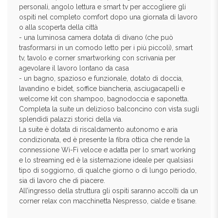
personali, angolo lettura e smart tv per accogliere gli
ospiti nel completo comfort dopo una giornata di lavoro
o alla scoperta della città
- una luminosa camera dotata di divano (che può
trasformarsi in un comodo letto per i più piccoli), smart
tv, tavolo e corner smartworking con scrivania per
agevolare il lavoro lontano da casa
- un bagno, spazioso e funzionale, dotato di doccia,
lavandino e bidet, soffice biancheria, asciugacapelli e
welcome kit con shampoo, bagnodoccia e saponetta.
Completa la suite un delizioso balconcino con vista sugli
splendidi palazzi storici della via.
La suite è dotata di riscaldamento autonomo e aria
condizionata, ed è presente la fibra ottica che rende la
connessione Wi-Fi veloce e adatta per lo smart working
e lo streaming ed è la sistemazione ideale per qualsiasi
tipo di soggiorno, di qualche giorno o di lungo periodo,
sia di lavoro che di piacere.
All’ingresso della struttura gli ospiti saranno accolti da un
corner relax con macchinetta Nespresso, cialde e tisane.