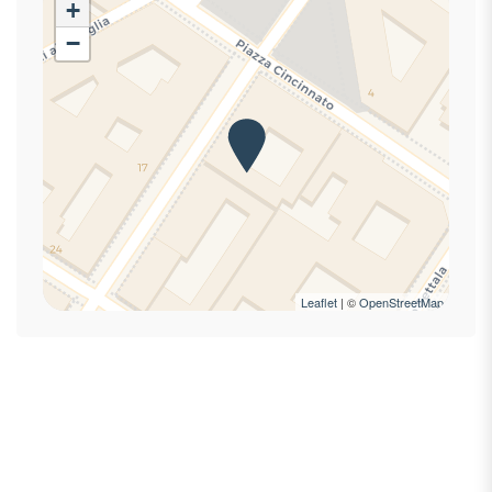
+
Divano
−
Divano letto
Doccia
Estintore
Frigorifero
Ingresso privato
Internet ad alta velocità
Internet wireless
Kit di pronto soccorso
Laptop friendly
Leaflet
| ©
OpenStreetMap
Letti matrimoniali
Macchina caffè/te
Occorrente essenziale
Phon
Rilevatore di fumo
Rilevatore di monossido di carbonio