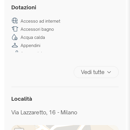
Dotazioni
Accesso ad internet
Accessori bagno
Acqua calda
Appendini
Area seduta
Aria condizionata
Aria condizionata autonoma
Vedi tutte
Ascensore
Asciugamani
Bagno privato
Località
Biancheria da letto
Camera da letto con chiusura
Via Lazzaretto, 16 - Milano
Centro
Cuscini e coperte extra