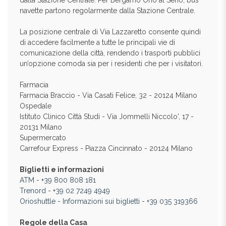
dalla Stazione Centrale. Per Bergamo Orio al Serio, bus
navette partono regolarmente dalla Stazione Centrale.
La posizione centrale di Via Lazzaretto consente quindi
di accedere facilmente a tutte le principali vie di
comunicazione della città, rendendo i trasporti pubblici
un’opzione comoda sia per i residenti che per i visitatori.
Farmacia
Farmacia Braccio - Via Casati Felice, 32 - 20124 Milano
Ospedale
Istituto Clinico Città Studi - Via Jommelli Niccolo', 17 -
20131 Milano
Supermercato
Carrefour Express - Piazza Cincinnato - 20124 Milano
Biglietti e informazioni
ATM
-
+39 800 808 181
Trenord
-
+39 02 7249 4949
Orioshuttle
-
Informazioni sui biglietti
-
+39 035 319366
Regole della Casa