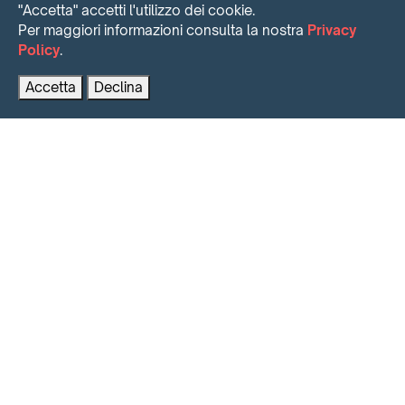
"Accetta" accetti l'utilizzo dei cookie.
Per maggiori informazioni consulta la nostra
Privacy
Policy
.
Contattaci per maggiori informazioni
PRENOTA AL MIGLIOR PREZZO
Accetta
Declina
INTENSE SHORT TIME RENTING
Il Massimo del risultato, velocemente
SEGUICI SUI SOCIAL