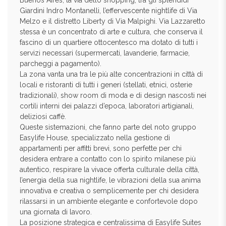
Buenos Aires, la via dello shopping, tra gli splendidi
Giardini Indro Montanelli, l’effervescente nightlife di Via
Melzo e il distretto Liberty di Via Malpighi. Via Lazzaretto
stessa è un concentrato di arte e cultura, che conserva il
fascino di un quartiere ottocentesco ma dotato di tutti i
servizi necessari (supermercati, lavanderie, farmacie,
parcheggi a pagamento).
La zona vanta una tra le più alte concentrazioni in città di
locali e ristoranti di tutti i generi (stellati, etnici, osterie
tradizionali), show room di moda e di design nascosti nei
cortili interni dei palazzi d’epoca, laboratori artigianali,
deliziosi caffè.
Queste sistemazioni, che fanno parte del noto gruppo
Easylife House, specializzato nella gestione di
appartamenti per affitti brevi, sono perfette per chi
desidera entrare a contatto con lo spirito milanese più
autentico, respirare la vivace offerta culturale della città,
l’energia della sua nightlife, le vibrazioni della sua anima
innovativa e creativa o semplicemente per chi desidera
rilassarsi in un ambiente elegante e confortevole dopo
una giornata di lavoro.
La posizione strategica e centralissima di Easylife Suites