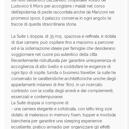
sui resti dell’antico Lazzaretto, l’ospedale voluto da
Ludovico Il Moro per accogliere i malati nel corso
dell’epidemia di peste raccontata anche da Manzoni nei
promessi sposi, il palazzo conserva in ogni angolo le
tracce di questa straordinaria storia.
La Suite 1 doppia, di 35 mq., spaziosa e raffinata, è dotata
di due camere, può ospitare fino a massimo 4 persone
ed è la sistemazione ideale per famiglie che desiderano
soggiornare nel cuore più autentico della città.
Recentemente ristrutturata per garantire un’esperienza di
accoglienza di alto livello e soddisfare le esigenze di
ogni tipo di ospite, turista o business traveller, la suite ha
conservato le caratteristiche architettoniche uniche degli
appartamenti milanesi di fine ‘800, in un ricercato
contrasto con la scelta degli arredi e dei complementi,
essenziali e contemporanei.
La Suite doppia si compone di:
- una camera elegante e sofisticata, con letto king size
dotato di materasso in memory foam, topper e morbida
biancheria per garantire una sleeping experience
eccellente, pratico armadio per organizzare gli effetti